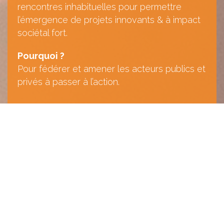
rencontres inhabituelles pour permettre
l’émergence de projets innovants & à impact
sociétal fort.
Pourquoi ?​
Pour fédérer et amener les acteurs publics et
privés à passer à l’action.
NOS ACTUALITÉS