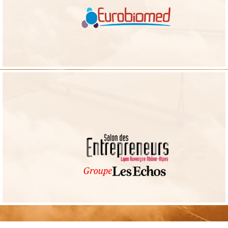
des entreprises membres du pôle de compétitivité
accompagnement au développement commercial &
Nos apports :
international
Groupe Les Echos
Analyse prospective et animation d’une réflexion collective autour du
sujet de la santé des entrepreneurs de demain dans le cadre du Salon
des Entrepreneurs 2016
: conception projet/ démarche, constitution d’une action
Nos apports
thank sur entrepreneurs de demain, gestion opérationnelle séance
publique + animation/communication