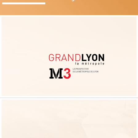
Métropole de Lyon / DPDP
Référent Métropole Entreprenante au sein du réseau de veille
prospective de la Métropole du Grand Lyon
accompagnement à la constitution, au suivi et à l’analyse
Nos apports :
d’une cohorte de 150 startups du territoire pour nourrir la réflexion sur les
politiques métropolitaines de soutien aux startups. Association de
chercheurs de l’université Lyon 3 dans une logique de « recherche
distribuée »
EuroBiomed
Prestation d’accompagnement pour le renforcement de la compétitivité