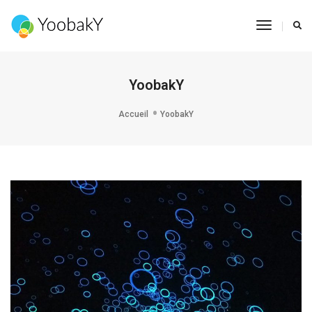
Toggle
Navigat
YoobakY
Accueil
YoobakY