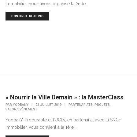
Immobilier, nous avons organisé la 2nde...
CONTINUE READING
« Nourrir la Ville Demain » : la MasterClass
,
,
PAR
YOOBAKY
|
23 JUILLET 2019
|
PARTENARIATS
PROJETS
SALON/ÉVÈNEMENT
YoobakY, Produrable et l’UCLy, en partenariat avec la SNCF
Immobilier, vous convient à la 1ère...