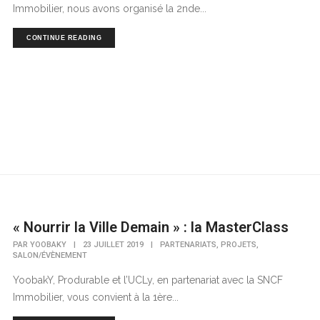
Immobilier, nous avons organisé la 2nde...
CONTINUE READING
« Nourrir la Ville Demain » : la MasterClass
,
,
PAR
YOOBAKY
|
23 JUILLET 2019
|
PARTENARIATS
PROJETS
SALON/ÉVÈNEMENT
YoobakY, Produrable et l’UCLy, en partenariat avec la SNCF
Immobilier, vous convient à la 1ère...