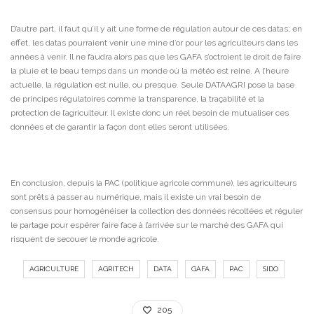
D’autre part, il faut qu’il y ait une forme de régulation autour de ces datas; en
effet, les datas pourraient venir une mine d’or pour les agriculteurs dans les
années à venir. Il ne faudra alors pas que les GAFA s’octroient le droit de faire
la pluie et le beau temps dans un monde où la météo est reine. A l’heure
actuelle, la régulation est nulle, ou presque. Seule DATAAGRI pose la base
de principes régulatoires comme la transparence, la traçabilité et la
protection de l’agriculteur. Il existe donc un réel besoin de mutualiser ces
données et de garantir la façon dont elles seront utilisées.
En conclusion, depuis la PAC (politique agricole commune), les agriculteurs
sont prêts à passer au numérique, mais il existe un vrai besoin de
consensus pour homogénéiser la collection des données récoltées et réguler
le partage pour espérer faire face à l’arrivée sur le marché des GAFA qui
risquent de secouer le monde agricole.
AGRICULTURE
AGRITECH
DATA
GAFA
PAC
SIDO
205