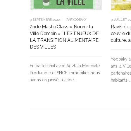
9 SEPTEMBRE 2020
|
PAR
YOOBAKY
9 JUILLET 2
2nde MasterClass « Nourrir la
Ravis de 
Ville Demain » : LES ENJEUX DE
œuvre d’u
LA TRANSITION ALIMENTAIRE
culturel 
DES VILLES
Yoobaky 
En partenariat avec Ag2R la Mondiale,
ans la Vill
Produrable et SNCF Immobilier, nous
partenaire
avons organisé la 2nde...
habitants...