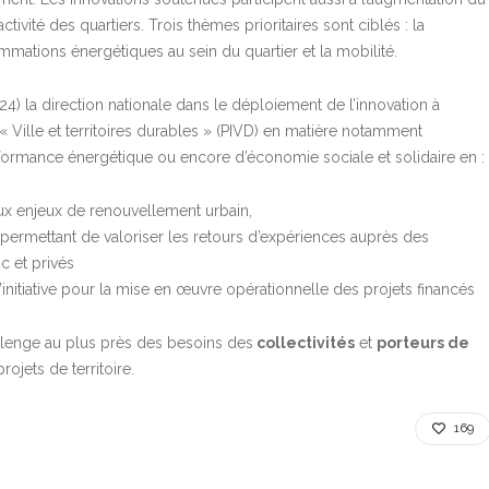
ctivité des quartiers. Trois thèmes prioritaires sont ciblés : la
mations énergétiques au sein du quartier et la mobilité.
 la direction nationale dans le déploiement de l’innovation à
« Ville et territoires durables » (PIVD) en matière notamment
rformance énergétique ou encore d’économie sociale et solidaire en :
x enjeux de renouvellement urbain,
 permettant de valoriser les retours d’expériences auprès des
c et privés
d’initiative pour la mise en œuvre opérationnelle des projets financés
llenge au plus près des besoins des
collectivités
et
porteurs de
ojets de territoire.
169