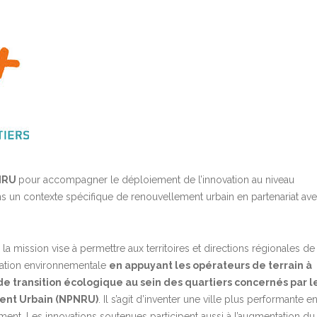
ANRU
pour accompagner le déploiement de l’innovation au niveau
s un contexte spécifique de renouvellement urbain en partenariat av
 la mission vise à permettre aux territoires et directions régionales de
ovation environnementale
en appuyant les opérateurs de terrain à
e transition écologique au sein des quartiers concernés par l
nt Urbain (NPNRU)
. Il s’agit d’inventer une ville plus performante e
ement. Les innovations soutenues participent aussi à l’augmentation du